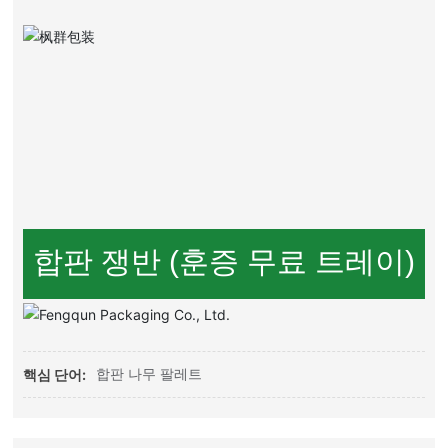
합판 쟁반 (훈증 무료 트레이)
합판 나무 팔레트
핵심 단어: